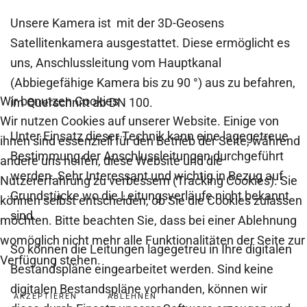
Unsere Kamera ist mit der 3D-Geosens
Satellitenkamera ausgestattet. Diese ermöglicht es
uns, Anschlussleitung vom Hauptkanal
(Abbiegefähige Kamera bis zu 90 °) aus zu befahren,
Wir benutzen Cookies
im Querschnitt ab DN 100.
Wir nutzen Cookies auf unserer Website. Einige von
Unter Einsatz dieser Technik kann eine lagegetreue
ihnen sind essenziell für den Betrieb der Seite, während
Bestimmung der Anschlussleitungen durchgeführt
andere uns helfen, diese Website und die
werden. Sehr Interessant und wichtig in Bezug auf
Nutzererfahrung zu verbessern (Tracking Cookies). Sie
Grundstücke wo die Leitungsverläufe nicht bekannt
können selbst entscheiden, ob Sie die Cookies zulassen
sind.
möchten. Bitte beachten Sie, dass bei einer Ablehnung
womöglich nicht mehr alle Funktionalitäten der Seite zur
So können die Leitungen lagegetreu in Ihre digitalen
Verfügung stehen.
Bestandspläne eingearbeitet werden. Sind keine
digitalen Bestandspläne vorhanden, können wir
AKZEPTIEREN
ABLEHNEN