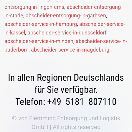
entsorgung-in-lingen-ems
,
abscheider-entsorgung-
in-stade
,
abscheider-entsorgung-in-garbsen
,
abscheider-service-in-hamburg
,
abscheider-service-
in-kassel
,
abscheider-service-in-duesseldorf
,
abscheider-service-in-minden
,
abscheider-service-in-
paderborn
,
abscheider-service-in-magdeburg
In allen Regionen Deutschlands
für Sie verfügbar.
Telefon: +49 5181 807110
© von Flemming Entsorgung und Logistik
GmbH | All rights reserved