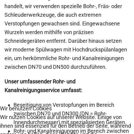
handelt, wir verwenden spezielle Bohr-, Fräs- oder
Schleuderwerkzeuge, die auch extremen
Verstopfungen gewachsen sind. Eingewachsene
Wurzeln werden mithilfe von präzisen
Schneidegeräten entfernt. Darüber hinaus setzen
wir moderne Spülwagen mit Hochdruckspülanlagen
ein, um herkömmliche Rohr- und Kanalreinigungen
zwischen DN70 und DN500 durchzuführen.
Unser umfassender Rohr- und
Kanalreinigungsservice umfasst:
Beseitigung von Verstopfungen im Bereich
Wir benutzen Cookies
zwischen DN70 und DN300 (DN = Rohr-
Wir nutzen Cookies auf unserer Website. Einige von
Innendurchmesser) mit spezialisierten Geräten.
ihnen sind essenziell für den Betrieb der Seite, während
Rohr- und Kanalreinigungen im Bereich zwischen