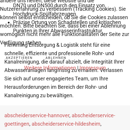
andere uns helfen, diese Website und die
DN70 und DN500 durch den Einsatz von
Nutzererfahrung zu verbessern (Tracking Cookies). Sie
Hochdruck-Spülfahrzeugen.
können selbst entscheiden, ob Sie die Cookies zulassen
Präzise Ortung von Schadstellen und kritischen
möchten. Bitte beachten Sie, dass bei einer Ablehnung
Punkten in Ihrer Abwasserinfrastruktur.
womöglich nicht mehr alle Funktionalitäten der Seite zur
Verfügung stehen.
Flemming Entsorgung & Logistik steht für eine
schnelle, effiziente und professionelle Rohr- und
AKZEPTIEREN
ABLEHNEN
Kanalreinigung, die darauf abzielt, die Integrität Ihrer
Weitere Informationen
|
Impressum
Abwasseranlagen langfristig zu erhalten. Verlassen
Sie sich auf unser engagiertes Team, um Ihre
Herausforderungen im Bereich der Rohr- und
Kanalreinigung zu bewältigen.
abscheiderservice-hannover
,
abscheiderservice-
goettingen
,
abscheiderservice-hildesheim
,