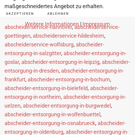
maßgeschneidertes Angebot zu erhalten.
AKZEPTIEREN
ABLEHNEN
Weitere Informationen
|
Impressum
abscheiderservice-hannover
,
abscheiderservice-
goettingen
,
abscheiderservice-hildesheim
,
abscheiderservice-wolfsburg
,
abscheider-
entsorgung-in-salzgitter
,
abscheider-entsorgung-in-
goslar
,
abscheider-entsorgung-in-leipzig
,
abscheider-
entsorgung-in-dresden
,
abscheider-entsorgung-in-
frankfurt
,
abscheider-entsorgung-in-bochum
,
abscheider-entsorgung-in-bielefeld
,
abscheider-
entsorgung-in-northeim
,
abscheider-entsorgung-in-
uelzen
,
abscheider-entsorgung-in-burgwedel
,
abscheider-entsorgung-in-wolfenbuettel
,
abscheider-entsorgung-in-osnabrueck
,
abscheider-
entsorgung-in-oldenburg
,
abscheider-entsorgung-in-