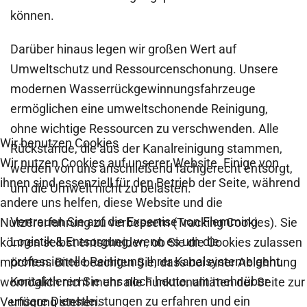
können.
Darüber hinaus legen wir großen Wert auf
Umweltschutz und Ressourcenschonung. Unsere
modernen Wasserrückgewinnungsfahrzeuge
ermöglichen eine umweltschonende Reinigung,
ohne wichtige Ressourcen zu verschwenden. Alle
Wir benutzen Cookies
Rückstände, die aus der Kanalreinigung stammen,
Wir nutzen Cookies auf unserer Website. Einige von
werden von uns anschließend fachgerecht entsorgt,
ihnen sind essenziell für den Betrieb der Seite, während
um die Umwelt nicht zu belasten.
andere uns helfen, diese Website und die
Vertrauen Sie auf die Expertise von Flemming
Nutzererfahrung zu verbessern (Tracking Cookies). Sie
Logistik & Entsorgung, wenn es um die
können selbst entscheiden, ob Sie die Cookies zulassen
professionelle Reinigung Ihrer Kanalsysteme geht.
möchten. Bitte beachten Sie, dass bei einer Ablehnung
Kontaktieren Sie uns noch heute, um mehr über
womöglich nicht mehr alle Funktionalitäten der Seite zur
unsere Dienstleistungen zu erfahren und ein
Verfügung stehen.